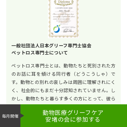
一般社団法人日本グリーフ専門士協会
ペットロス専門士について
ペットロス専門士とは、動物たちと死別された方
のお話に耳を傾ける同行者（どうこうしゃ）で
す。動物との別れの哀しみは周囲に理解されにく
く、社会的にもまだ十分認知されていません。し
かし、動物たちと暮らす多くの方にとって、彼ら
は家族（や子ども）またはそれ以上の存在です。
動物医療
グリーフケア
専門士は、あなたと一緒に大事な存在を慈しむこ
毎月開催
安堵の会に参加する
とを大切にします。あなたの哀しみに想いを寄